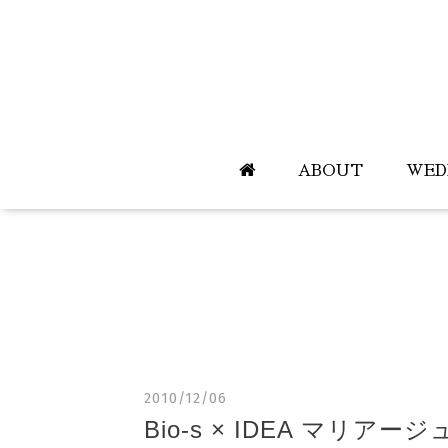
ABOUT
WED
2010/12/06
Bio-s × IDEA マリ